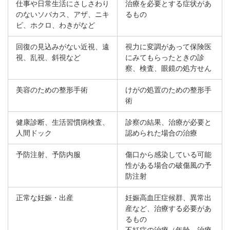
仕事や日常生活にさしさわり
治療を必要とする症状があ
のないソバカス、アザ、ニキ
るもの
ビ、ホクロ、わきがなど
回復の見込みがない近視、遠
視力に変調があって保険医
視、乱視、斜視など
にみてもらったときの診
察、検査、眼鏡の処方せん
美容のための整形手術
けがの処置のための整形手
術
健康診断、生活習慣病検査、
診察の結果、治療が必要と
人間ドック
認められた場合の治療
予防注射、予防内服
傷口から感染している可能
性がある場合の破傷風の予
防注射
正常な妊娠・出産
妊娠高血圧症候群、異常出
産など、治療する必要があ
るもの